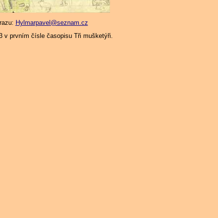
brazu:
Hylmarpavel@seznam.cz
3 v prvním čísle časopisu Tři mušketýři.